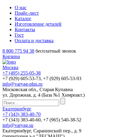
О нас
Прайс-лист
Каталог
Изготовление деталей
Контакты
Гост
Оплата и доставка
8 800 775 94 38
бесплатный звонок
Корзина
Москва
+7 (495)
255-05-38
+7 (929)
605-53-73
, +7 (929)
605-53-93
info@varyag-plus.ru
Московская обл., Старая Купавна
ул. Дорожная, д. 4 (База №1 Химреакт.)
Екатеринбург
+7 (343)
383-40-70
+7 (343)
383-40-60
, +7 (965)
540-38-52
info@varyag.su
Екатеринбург, Саранинский пер., д. 9
(территория з-д "ЛЕСМАШ")