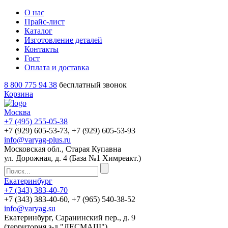
О нас
Прайс-лист
Каталог
Изготовление деталей
Контакты
Гост
Оплата и доставка
8 800 775 94 38
бесплатный звонок
Корзина
Москва
+7 (495)
255-05-38
+7 (929)
605-53-73
, +7 (929)
605-53-93
info@varyag-plus.ru
Московская обл., Старая Купавна
ул. Дорожная, д. 4 (База №1 Химреакт.)
Екатеринбург
+7 (343)
383-40-70
+7 (343)
383-40-60
, +7 (965)
540-38-52
info@varyag.su
Екатеринбург, Саранинский пер., д. 9
(территория з-д "ЛЕСМАШ")