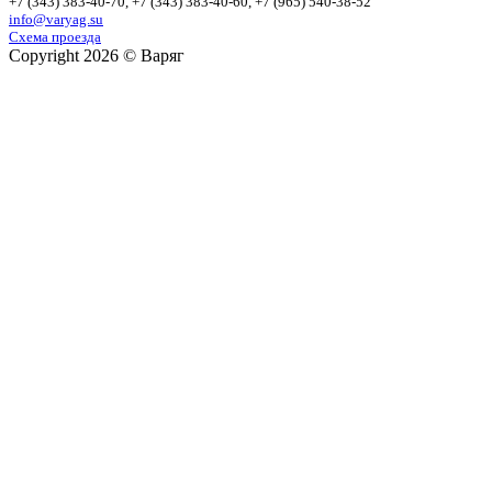
+7 (343)
383-40-70
, +7 (343)
383-40-60
, +7 (965)
540-38-52
info@varyag.su
Схема проезда
Copyright 2026 © Варяг