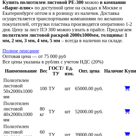
Купить полиэтилен листовой PE-300
можно
в компании
«Варяг-плюс»
по доступной цене на складах в Москве и
Екатеринбурге оптом и в розницу из наличия. Доставка
осуществляется транспортными компаниями по желанию
покупателей, отгрузки пластика производятся оперативно 1-2
дня. Цену за лист ПЭ 300 можно узнать в прайсе. Предлагаем
полиэтилен листовой раскрой 2000х1000мм, толщины: 1
мм, 2 мм, 3 мм, 4 мм, 5 мм
– всегда в наличии на складе.
Полное описание
Оптовая цена — от 75 000 руб
Все цены указаны в рублях с учетом НДС (20%)
ГОСТ/
Ед.
Наименование
Вес
Опт. цена
Наличие
Купи
ТУ
изм.
Полиэтилен
листовой
100
ТУ
шт
65000.00 руб.
50х2000х1000
мм
Полиэтилен
листовой
80
ТУ
шт
52000.00 руб.
40х2000х1000
кг
мм
Полиэтилен
листовой
60
ТУ
шт
39000.00 руб.