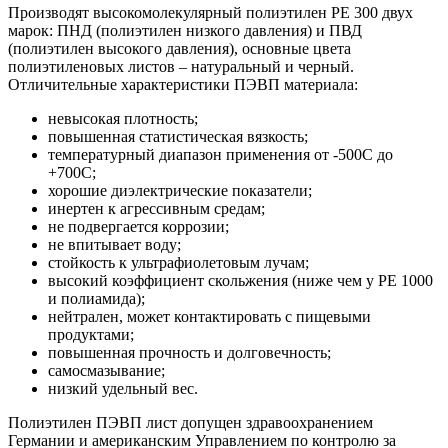
Производят высокомолекулярный полиэтилен PE 300 двух
марок: ПНД (полиэтилен низкого давления) и ПВД
(полиэтилен высокого давления), основные цвета
полиэтиленовых листов – натуральный и черный.
Отличительные характеристики ПЭВП материала:
невысокая плотность;
повышенная статистическая вязкость;
температурный диапазон применения от -500С до
+700С;
хорошие диэлектрические показатели;
инертен к агрессивным средам;
не подвергается коррозии;
не впитывает воду;
стойкость к ультрафиолетовым лучам;
высокий коэффициент скольжения (ниже чем у PE 1000
и полиамида);
нейтрален, может контактировать с пищевыми
продуктами;
повышенная прочность и долговечность;
самосмазывание;
низкий удельный вес.
Полиэтилен ПЭВП лист допущен здравоохранением
Германии и американским Управлением по контролю за