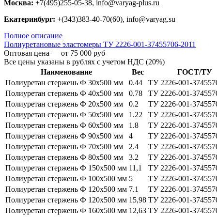
Москва:
+7(495)255-05-38, info@varyag-plus.ru
Екатеринбург:
+(343)383-40-70(60), info@varyag.su
Полное описание
Полиуретановые эластомеры ТУ 2226-001-37455706-2011
Оптовая цена — от 75 000 руб
Все цены указаны в рублях с учетом НДС (20%)
Наименование
Вес
ГОСТ/ТУ
Полиуретан стержень Ф 30х500 мм
0.44
ТУ 2226-001-374557
Полиуретан стержень Ф 40х500 мм
0.78
ТУ 2226-001-374557
Полиуретан стержень Ф 20х500 мм
0.2
ТУ 2226-001-374557
Полиуретан стержень Ф 50х500 мм
1.22
ТУ 2226-001-374557
Полиуретан стержень Ф 60х500 мм
1.8
ТУ 2226-001-374557
Полиуретан стержень Ф 90х500 мм
4
ТУ 2226-001-374557
Полиуретан стержень Ф 70х500 мм
2.4
ТУ 2226-001-374557
Полиуретан стержень Ф 80х500 мм
3.2
ТУ 2226-001-374557
Полиуретан стержень Ф 150х500 мм
11,1
ТУ 2226-001-374557
Полиуретан стержень Ф 100х500 мм
5
ТУ 2226-001-374557
Полиуретан стержень Ф 120х500 мм
7.1
ТУ 2226-001-374557
Полиуретан стержень Ф 120х500 мм
15,98
ТУ 2226-001-374557
Полиуретан стержень Ф 160х500 мм
12,63
ТУ 2226-001-374557