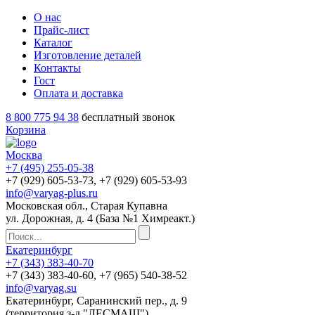
О нас
Прайс-лист
Каталог
Изготовление деталей
Контакты
Гост
Оплата и доставка
8 800 775 94 38
бесплатный звонок
Корзина
Москва
+7 (495)
255-05-38
+7 (929)
605-53-73
, +7 (929)
605-53-93
info@varyag-plus.ru
Московская обл., Старая Купавна
ул. Дорожная, д. 4 (База №1 Химреакт.)
Екатеринбург
+7 (343)
383-40-70
+7 (343)
383-40-60
, +7 (965)
540-38-52
info@varyag.su
Екатеринбург, Саранинский пер., д. 9
(территория з-д "ЛЕСМАШ")