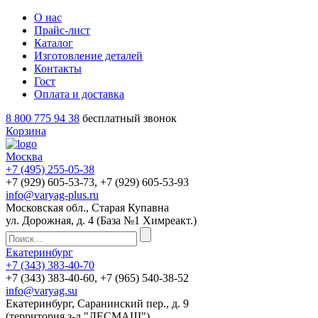
О нас
Прайс-лист
Каталог
Изготовление деталей
Контакты
Гост
Оплата и доставка
8 800 775 94 38
бесплатный звонок
Корзина
Москва
+7 (495)
255-05-38
+7 (929)
605-53-73
, +7 (929)
605-53-93
info@varyag-plus.ru
Московская обл., Старая Купавна
ул. Дорожная, д. 4 (База №1 Химреакт.)
Екатеринбург
+7 (343)
383-40-70
+7 (343)
383-40-60
, +7 (965)
540-38-52
info@varyag.su
Екатеринбург, Саранинский пер., д. 9
(территория з-д "ЛЕСМАШ")